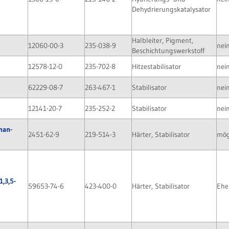
Dehydrierungskatalysator
Halbleiter, Pigment,
12060-00-3
235-038-9
nei
Beschichtungswerkstoff
12578-12-0
235-702-8
Hitzestabilisator
nei
62229-08-7
263-467-1
Stabilisator
nei
12141-20-7
235-252-2
Stabilisator
nei
inan-
2451-62-9
219-514-3
Härter, Stabilisator
mög
1,3,5-
59653-74-6
423-400-0
Härter, Stabilisator
Ehe