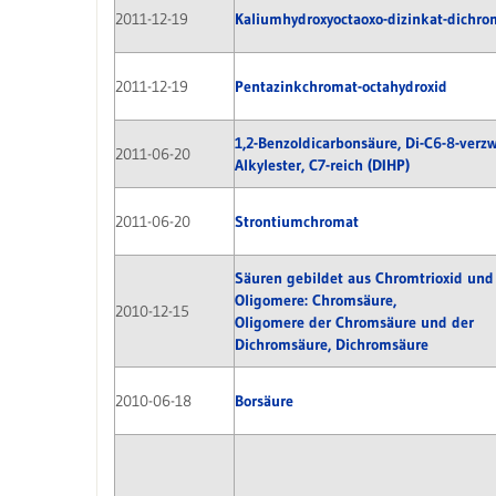
2011-12-19
Kaliumhydroxyoctaoxo-dizinkat-dichro
2011-12-19
Pentazinkchromat-octahydroxid
1,2-Benzoldicarbonsäure, Di-C6-8-verz
2011-06-20
Alkylester, C7-reich (DIHP)
2011-06-20
Strontiumchromat
Säuren gebildet aus Chromtrioxid und
Oligomere: Chromsäure,
2010-12-15
Oligomere der Chromsäure und der
Dichromsäure, Dichromsäure
2010-06-18
Borsäure