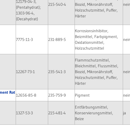
12179-04-3,
215-540-4
Biozid, Mikronährstoff,
nei
(Pentahydrat);
Holzschutzmittel, Puffer,
1303-96-4,
Härter
(Decahydrat)
Korrosionsinhibitor,
Beizmittel, Farbpigment,
7775-11-3
231-889-5
nei
Oxidationsmittel,
Holzschutzmittel
Flammschutzmittel,
Bleichmittel, Flussmittel,
12267-73-1
235-541-3
Biozid, Mikronährstoff,
nei
Holzschutzmittel, Puffer,
Härter
gment Rot
12656-85-8
235-759-9
Pigment
nei
Entfärbungsmittel,
1327-53-3
215-481-4
Konservierungsmittel,
ja
Beize