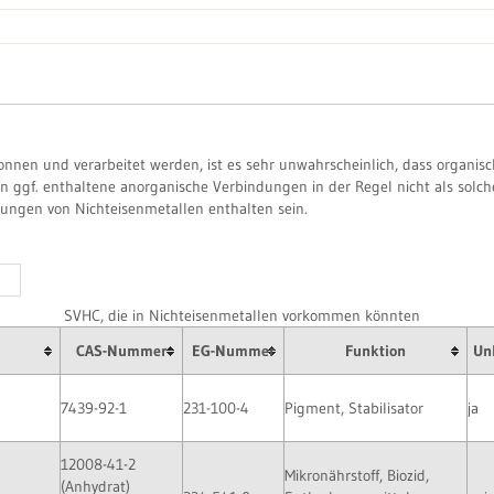
nen und verarbeitet werden, ist es sehr unwahrscheinlich, dass organisc
 ggf. enthaltene anorganische Verbindungen in der Regel nicht als solch
ungen von Nichteisenmetallen enthalten sein.
SVHC, die in Nichteisenmetallen vorkommen könnten
CAS-Nummer
EG-Nummer
Funktion
Unb
7439-92-1
231-100-4
Pigment, Stabilisator
ja
12008-41-2
Mikronährstoff, Biozid,
(Anhydrat)