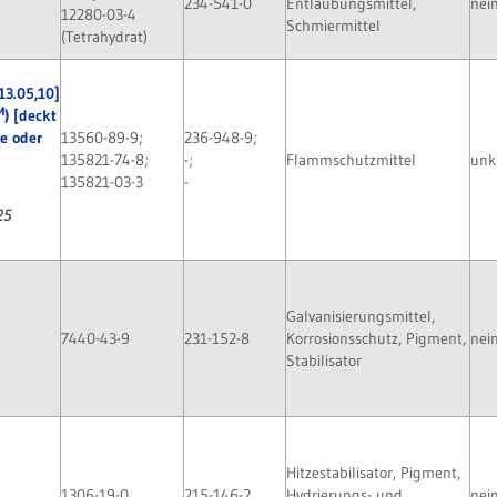
234-541-0
Entlaubungsmittel,
nei
12280-03-4
Schmiermittel
(Tetrahydrat)
13.05,10]
M
) [deckt
re oder
13560-89-9;
236-948-9;
135821-74-8;
-;
Flammschutzmittel
unk
135821-03-3
-
25
Galvanisierungsmittel,
7440-43-9
231-152-8
Korrosionsschutz, Pigment,
nei
Stabilisator
Hitzestabilisator, Pigment,
1306-19-0
215-146-2
Hydrierungs- und
nei