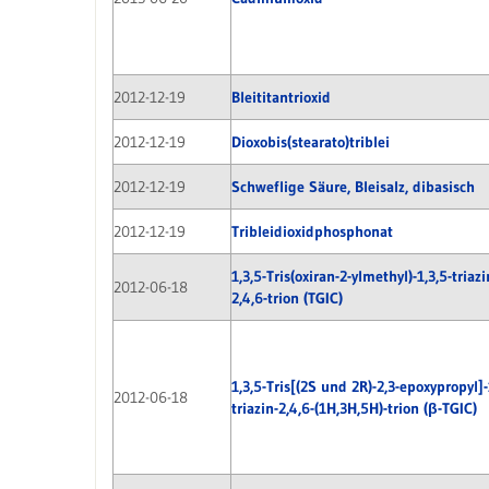
2012-12-19
Bleititantrioxid
2012-12-19
Dioxobis(stearato)triblei
2012-12-19
Schweflige Säure, Bleisalz, dibasisch
2012-12-19
Tribleidioxidphosphonat
1,3,5-Tris(oxiran-2-ylmethyl)-1,3,5-triaz
2012-06-18
2,4,6-trion (TGIC)
1,3,5-Tris[(2S und 2R)-2,3-epoxypropyl]-
2012-06-18
triazin-2,4,6-(1H,3H,5H)-trion (β-TGIC)