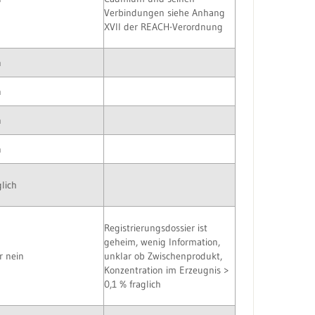
Verbindungen siehe Anhang
XVII der REACH-Verordnung
n
n
n
n
lich
Registrierungsdossier ist
geheim, wenig Information,
r nein
unklar ob Zwischenprodukt,
Konzentration im Erzeugnis >
0,1 % fraglich