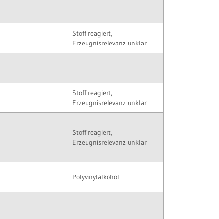
n
Stoff reagiert,
n
Erzeugnisrelevanz unklar
n
Stoff reagiert,
Erzeugnisrelevanz unklar
Stoff reagiert,
Erzeugnisrelevanz unklar
n
Polyvinylalkohol