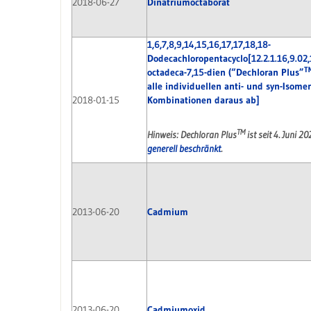
2018-06-27
Dinatriumoctaborat
1,6,7,8,9,14,15,16,17,17,18,18-
Dodecachloropentacyclo[12.2.1.16,9.02,
T
octadeca-7,15-dien (“Dechloran Plus”
alle individuellen anti- und syn-Isome
2018-01-15
Kombinationen daraus ab]
TM
Hinweis: Dechloran Plus
ist seit 4. Juni 20
generell beschränkt
.
2013-06-20
Cadmium
2013-06-20
Cadmiumoxid