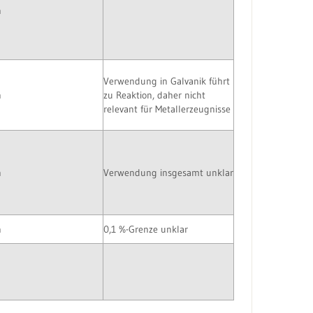
n
Verwendung in Galvanik führt
n
zu Reaktion, daher nicht
relevant für Metallerzeugnisse
n
Verwendung insgesamt unklar
n
0,1 %-Grenze unklar