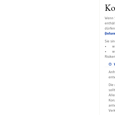
Ko
Wenn S
enthäl
dürfen
(Infor
Sie si
• wie 
• we
Risike
Anf
ent
Die 
soll
Alle
Konz
antw
Ver