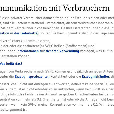
mmunikation mit Verbrauchern
ie ein privater Verbraucher danach fragt, ob Ihr Erzeugnis einen oder m
t, sind Sie - sofern zutreffend - verpflichtet, diesem Verbraucher innerh
 Sie dem Verbraucher nicht berechnen. Da Ihre Lieferanten Ihnen diese I
mation in der Lieferkette)
, sollten Sie hierzu grundsätzlich in der Lage sein
nd verpflichtet zu kommunizieren,
der oder die enthaltene(n) SVHC heißen (Stoffname/n) und
nn Ihnen
Informationen zur sicheren Verwendung
vorliegen, was zu tun
n entstehen können.
Was heißt das?
ragen von Verbrauchern nach SVHC können grundsätzlich an jeden Akteur d
weder die
Erzeugnisproduzenten
kontaktiert oder die
Erzeugnishändler
, d
gesetzliche Pflicht auf Anfragen zu antworten, definiert keine spezielle Fo
ten. Zudem ist es nicht erforderlich zu antworten, wenn kein SVHC in einer
rdings führt das Fehlen einer Antwort zu großen Unsicherheiten bei den Ve
entration von mehr als 0,1 % enthalten ist oder ob die Anfrage nicht bear
orten, wenn kein SVHC in einer Konzentration von mehr als 0,1 % im Erzeu
kaufsargument ist.