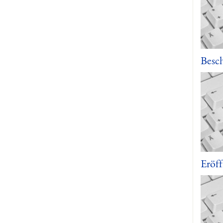
Besc
Eröf