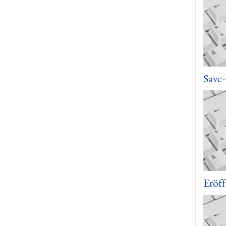
Save-
Eröf