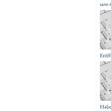
save-
Eröf
Haben