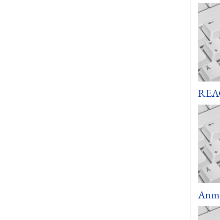
REAC
Anme