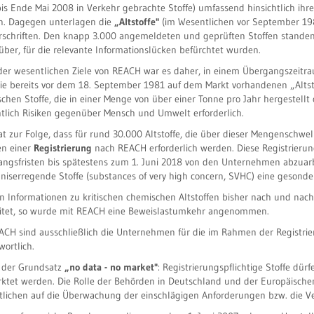
is Ende Mai 2008 in Verkehr gebrachte Stoffe) umfassend hinsichtlich ihr
. Dagegen unterlagen die
„Altstoffe"
(im Wesentlichen vor September 19
rschriften. Den knapp 3.000 angemeldeten und geprüften Stoffen standen
ber, für die relevante Informationslücken befürchtet wurden.
der wesentlichen Ziele von REACH war es daher, in einem Übergangszeitra
ie bereits vor dem 18. September 1981 auf dem Markt vorhandenen „Altst
chen Stoffe, die in einer Menge von über einer Tonne pro Jahr hergestellt
htlich Risiken gegenüber Mensch und Umwelt erforderlich.
at zur Folge, dass für rund 30.000 Altstoffe, die über dieser Mengensch
n einer
Registrierung
nach REACH erforderlich werden. Diese Registrieru
ngsfristen bis spätestens zum 1. Juni 2018 von den Unternehmen abzuar
niserregende Stoffe (substances of very high concern, SVHC) eine gesonde
 Informationen zu kritischen chemischen Altstoffen bisher nach und nac
itet, so wurde mit REACH eine Beweislastumkehr angenommen.
ACH sind ausschließlich die Unternehmen für die im Rahmen der Registri
wortlich.
t der Grundsatz
„no data - no market"
: Registrierungspflichtige Stoffe dü
ktet werden. Die Rolle der Behörden in Deutschland und der Europäische
lichen auf die Überwachung der einschlägigen Anforderungen bzw. die Ve