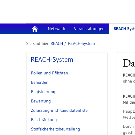
Zum Inhalt wechseln
Netzwerk
Veranstaltungen
REACH-Sys
REACH
REACH-System
REACH-System
Da
Rollen und Pflichten
REAC
ohne d
Behörden
Registrierung
REAC
Bewertung
Mit di
Zulassung und Kandidatenliste
Hauptz
Wettbe
Beschränkung
Durch 
Stoffsicherheitsbeurteilung
geschl