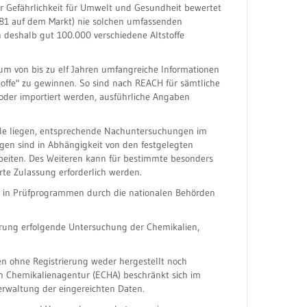
er Gefährlichkeit für Umwelt und Gesundheit bewertet
81 auf dem Markt) nie solchen umfassenden
 deshalb gut 100.000 verschiedene Altstoffe
um von bis zu elf Jahren umfangreiche Informationen
offe" zu gewinnen. So sind nach REACH für sämtliche
 oder importiert werden, ausführliche Angaben
welle liegen, entsprechende Nachuntersuchungen im
ngen sind in Abhängigkeit von den festgelegten
beiten. Des Weiteren kann für bestimmte besonders
rte Zulassung erforderlich werden.
h in Prüfprogrammen durch die nationalen Behörden
erung erfolgende Untersuchung der Chemikalien,
rfen ohne Registrierung weder hergestellt noch
n Chemikalienagentur (ECHA) beschränkt sich im
rwaltung der eingereichten Daten.