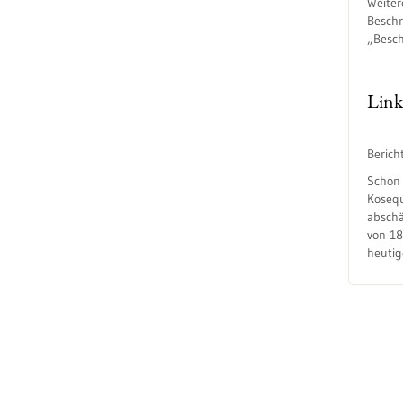
Weiter
Beschr
„Besch
Link
Berich
Schon 
Kosequ
abschä
von 18
heuti