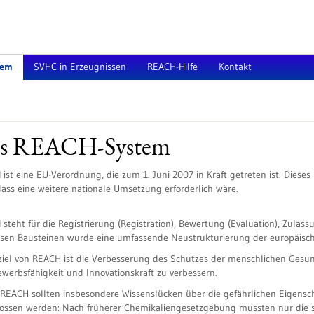
tem
SVHC in Erzeugnissen
REACH-Hilfe
Kontakt
s REACH-System
H
ist eine EU-Verordnung, die zum 1. Juni 2007 in Kraft getreten ist. Dieses
ass eine weitere nationale Umsetzung erforderlich wäre.
H
steht für die Registrierung (Registration), Bewertung (Evaluation), Zula
esen Bausteinen wurde eine umfassende Neustrukturierung der europäisc
iel von REACH ist die Verbesserung des Schutzes der menschlichen Gesun
werbsfähigkeit und Innovationskraft zu verbessern.
REACH sollten insbesondere Wissenslücken über die gefährlichen Eigensc
ossen werden: Nach früherer Chemikaliengesetzgebung mussten nur die