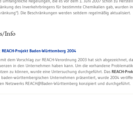
e umfangreiche Regelungen, die es vor dem 1. Juni 2007 schon zu Herste
änkung des Inverkehrbringens für bestimmte Chemikalien gab, wurden in 
ränkung"). Die Beschränkungen werden seitdem regelmäßig aktualisiert.
s/Info
t
REACH-Projekt Baden-Württemberg 2004
mit dem Vorschlag zur REACH-Verordnung 2003 hat sich abgezeichnet, da
enzen in den Unternehmen haben kann. Um die vorhandene Problematik 
tzen zu können, wurde eine Untersuchung durchgeführt. Das
REACH-Prok
 baden-württembergischen Unternehmen präsentiert, wurde 2004 veröffent
gen Netzwerks REACH@Baden-Württemberg konzipiert und durchgeführt.