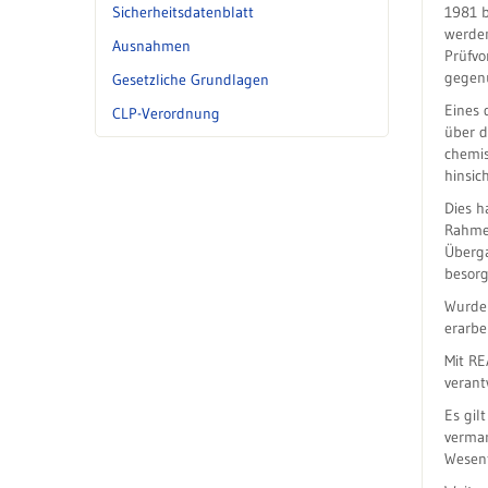
Sicherheitsdatenblatt
1981 b
werden
Ausnahmen
Prüfvo
gegenü
Gesetzliche Grundlagen
Eines 
CLP-Verordnung
über d
chemis
hinsic
Dies h
Rahme
Überga
besorg
Wurden
erarbe
Mit RE
verant
Es gil
vermar
Wesent