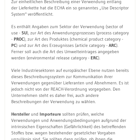
Zur einheitlichen Beschreibung einer Verwendung entlang
der Lieferkette hat die ECHA ein so genanntes „Use Descriptor
System" veröffentlicht.
Es enthält Angaben zum Sektor der Verwendung (sector of
use -
SU
), zur Art des Anwendungsprozesses (process category
-
PROC
), zur Art des Produktes (chemical product category -
PC
) und zur Art des Erzeugnisses (article category -
ARC
).
Ferner soll auch die Art des Umwelteintrages angegeben
werden (environmental release category -
ERC
).
Viele Industriesektoren auf europäischer Ebene nutzen bereits
dieses Beschreibungssystem zur Kommunikation ihrer
Verwendungen gegenüber Lieferanten und Abnehmern. Es ist
jedoch nicht von der REACH-Verordnung vorgegeben. Den
Unternehmen steht es daher frei, auch andere
Beschreibungen der Verwendung zu wählen.
Hersteller
und
Importeure
sollten prüfen, welche
Verwendungen und Anwendungsbedingungen aufgrund der
intrinsischen Eigenschaften (Gefährlichkeit) des betreffenden
Stoffes bzw. wegen bestehender gesetzlicher Vorgaben
unzulässig sind. Sie sollten dann prüfen, ob ihnen die