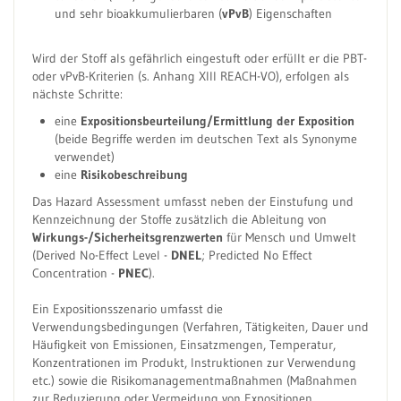
und sehr bioakkumulierbaren (
vPvB
) Eigenschaften
Wird der Stoff als gefährlich eingestuft oder erfüllt er die PBT-
oder vPvB-Kriterien (s. Anhang XIII REACH-VO), erfolgen als
nächste Schritte:
eine
Expositionsbeurteilung/Ermittlung der Exposition
(beide Begriffe werden im deutschen Text als Synonyme
verwendet)
eine
Risikobeschreibung
Das Hazard Assessment umfasst neben der Einstufung und
Kennzeichnung der Stoffe zusätzlich die Ableitung von
Wirkungs-/Sicherheitsgrenzwerten
für Mensch und Umwelt
(Derived No-Effect Level -
DNEL
; Predicted No Effect
Concentration -
PNEC
).
Ein Expositionsszenario umfasst die
Verwendungsbedingungen (Verfahren, Tätigkeiten, Dauer und
Häufigkeit von Emissionen, Einsatzmengen, Temperatur,
Konzentrationen im Produkt, Instruktionen zur Verwendung
etc.) sowie die Risikomanagementmaßnahmen (Maßnahmen
zur Reduzierung oder Vermeidung von Expositionen,