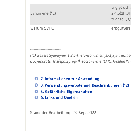
triglycidyl 
Synonyme (*1)
2,4,6(1H,3H
trione; 1,3
Warum SVHC
erbgutverä
--------------------------
(*1) weitere Synonyme: 1,3,5-Tris(oxiranylmethyl)-1,3,5-triazine-
isocyanurate; Tris(epoxypropyl) isocyanurate TEPIC; Araldite PT
2. Informationen zur Anwendung
3. Verwendungsverbote und Beschränkungen (*2)
4. Gefährliche Eigenschaften
5. Links und Quellen
Stand der Bearbeitung: 23. Sep. 2022