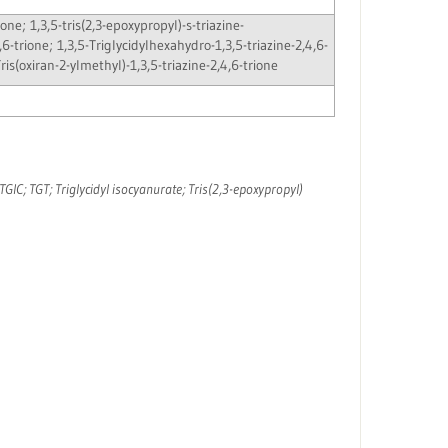
ione; 1,3,5-tris(2,3-epoxypropyl)-s-triazine-
,6-trione; 1,3,5-Triglycidylhexahydro-1,3,5-triazine-2,4,6-
ris(oxiran-2-ylmethyl)-1,3,5-triazine-2,4,6-trione
TGIC; TGT; Triglycidyl isocyanurate; Tris(2,3-epoxypropyl)