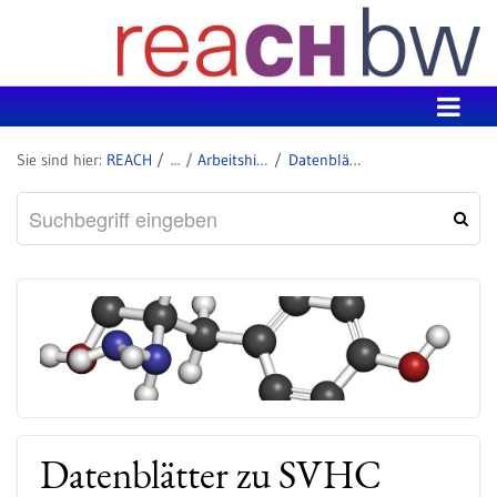
Zum Inhalt wechseln
REACH
Arbeitshilfen: Ermittlung von SVHC in Erzeugnissen
Datenblätter zu SVHC
Datenblätter zu SVHC