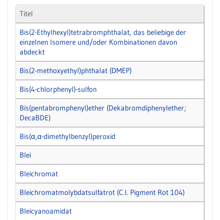
Titel
Bis(2-Ethylhexyl)tetrabromphthalat, das beliebige der
einzelnen Isomere und/oder Kombinationen davon
abdeckt
Bis(2-methoxyethyl)phthalat (DMEP)
Bis(4-chlorphenyl)-sulfon
Bis(pentabromphenyl)ether (Dekabromdiphenylether;
DecaBDE)
Bis(α,α-dimethylbenzyl)peroxid
Blei
Bleichromat
Bleichromatmolybdatsulfatrot (C.I. Pigment Rot 104)
Bleicyanoamidat