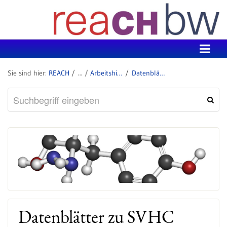
Zum Inhalt wechseln
REACH
Arbeitshilfen: Ermittlung von SVHC in Erzeugnissen
Datenblätter zu SVHC
Datenblätter zu SVHC