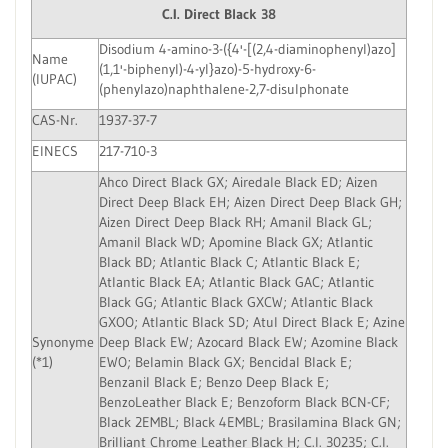
C.I. Direct Black 38
Disodium 4-amino-3-({4'-[(2,4-diaminophenyl)azo]
Name
(1,1'-biphenyl)-4-yl}azo)-5-hydroxy-6-
(IUPAC)
(phenylazo)naphthalene-2,7-disulphonate
CAS-Nr.
1937-37-7
EINECS
217-710-3
Ahco Direct Black GX; Airedale Black ED; Aizen
Direct Deep Black EH; Aizen Direct Deep Black GH;
Aizen Direct Deep Black RH; Amanil Black GL;
Amanil Black WD; Apomine Black GX; Atlantic
Black BD; Atlantic Black C; Atlantic Black E;
Atlantic Black EA; Atlantic Black GAC; Atlantic
Black GG; Atlantic Black GXCW; Atlantic Black
GXOO; Atlantic Black SD; Atul Direct Black E; Azine
Synonyme
Deep Black EW; Azocard Black EW; Azomine Black
(*1)
EWO; Belamin Black GX; Bencidal Black E;
Benzanil Black E; Benzo Deep Black E;
BenzoLeather Black E; Benzoform Black BCN-CF;
Black 2EMBL; Black 4EMBL; Brasilamina Black GN;
Brilliant Chrome Leather Black H; C.I. 30235; C.I.