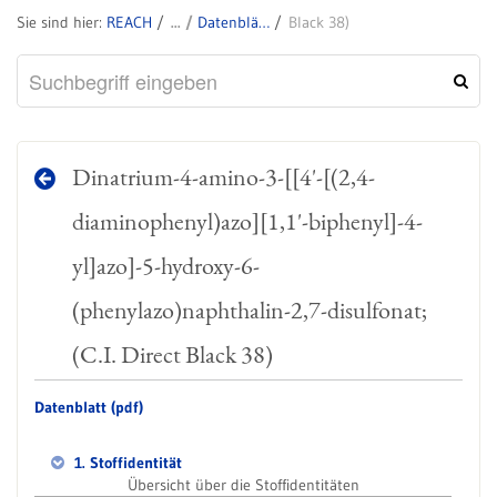
REACH
Datenblätter zu SVHC
Black 38)
Dinatrium-4-amino-3-[[4'-[(2,4-
diaminophenyl)azo][1,1'-biphenyl]-4-
yl]azo]-5-hydroxy-6-
(phenylazo)naphthalin-2,7-disulfonat;
(C.I. Direct Black 38)
Datenblatt (pdf)
1. Stoffidentität
Übersicht über die Stoffidentitäten