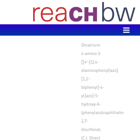
Zum Inhalt wechseln
Dinatrium-
4-amino-3-
[[4'-[(2,4-
diaminophenyl)azo]
[1,1'-
biphenyl]-4-
yl]azo]-5-
hydroxy-6-
(phenylazo)naphthalin-
2,7-
disulfonat;
(C.I. Direct