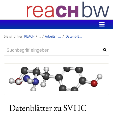
Zum Inhalt wechseln
REACH
Arbeitshilfen: Ermittlung von SVHC in Erzeugnissen
Datenblätter zu SVHC
Datenblätter zu SVHC