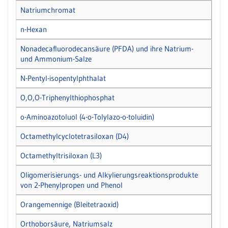
Natriumchromat
n-Hexan
Nonadecafluorodecansäure (PFDA) und ihre Natrium-
und Ammonium-Salze
N-Pentyl-isopentylphthalat
O,O,O-Triphenylthiophosphat
o-Aminoazotoluol (4-o-Tolylazo-o-toluidin)
Octamethylcyclotetrasiloxan (D4)
Octamethyltrisiloxan (L3)
Oligomerisierungs- und Alkylierungsreaktionsprodukte
von 2-Phenylpropen und Phenol
Orangemennige (Bleitetraoxid)
Orthoborsäure, Natriumsalz