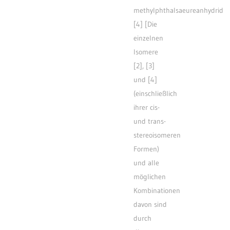
methylphthalsaeureanhydrid
[4] [Die
einzelnen
Isomere
[2], [3]
und [4]
(einschließlich
ihrer cis-
und trans-
stereoisomeren
Formen)
und alle
möglichen
Kombinationen
davon sind
durch