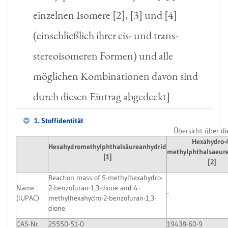
einzelnen Isomere [2], [3] und [4]
(einschließlich ihrer cis- und trans-
stereoisomeren Formen) und alle
möglichen Kombinationen davon sind
durch diesen Eintrag abgedeckt]
1. Stoffidentität
Übersicht über die
Hexahydro-
Hexahydromethylphthalsäureanhydrid
methylphthalsaeur
[1]
[2]
Reaction mass of 5-methylhexahydro-
Name
2-benzofuran-1,3-dione and 4-
-
(IUPAC)
methylhexahydro-2-benzofuran-1,3-
dione
CAS-Nr.
25550-51-0
19438-60-9