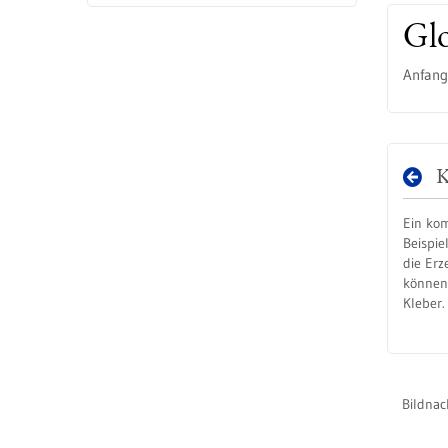
Glo
Anfang
K
Ein ko
Beispie
die Erz
können 
Kleber.
Bildnac