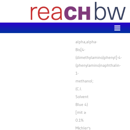
Zum Inhalt wechseln
alpha,alpha-
Bis[4-
(dimethylamino)phenyl]-4-
(phenylamino)naphthalin-
1-
methanol;
(C.I.
Solvent
Blue 4)
[mit ≥
0.1%
Michler's