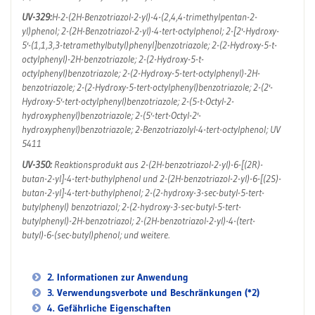
UV-329:
H-2-(2H-Benzotriazol-2-yl)-4-(2,4,4-trimethylpentan-2-
yl)phenol; 2-(2H-Benzotriazol-2-yl)-4-tert-octylphenol; 2-[2'-Hydroxy-
5'-(1,1,3,3-tetramethylbutyl)phenyl]benzotriazole; 2-(2-Hydroxy-5-t-
octylphenyl)-2H-benzotriazole; 2-(2-Hydroxy-5-t-
octylphenyl)benzotriazole; 2-(2-Hydroxy-5-tert-octylphenyl)-2H-
benzotriazole; 2-(2-Hydroxy-5-tert-octylphenyl)benzotriazole; 2-(2'-
Hydroxy-5'-tert-octylphenyl)benzotriazole; 2-(5-t-Octyl-2-
hydroxyphenyl)benzotriazole; 2-(5'-tert-Octyl-2'-
hydroxyphenyl)benzotriazole; 2-Benzotriazolyl-4-tert-octylphenol; UV
5411
UV-350:
Reaktionsprodukt aus 2-(2H-benzotriazol-2-yl)-6-[(2R)-
butan-2-yl]-4-tert-buthylphenol und 2-(2H-benzotriazol-2-yl)-6-[(2S)-
butan-2-yl]-4-tert-buthylphenol; 2-(2-hydroxy-3-sec-butyl-5-tert-
butylphenyl) benzotriazol; 2-(2-hydroxy-3-sec-butyl-5-tert-
butylphenyl)-2H-benzotriazol; 2-(2H-benzotriazol-2-yl)-4-(tert-
butyl)-6-(sec-butyl)phenol; und weitere.
2. Informationen zur Anwendung
3. Verwendungsverbote und Beschränkungen (*2)
4. Gefährliche Eigenschaften