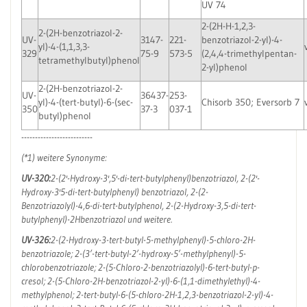
UV 74
2-(2H-H-1,2,3-
2-(2H-benzotriazol-2-
UV-
3147-
221-
benzotriazol-2-yl)-4-
yl)-4-(1,1,3,3-
329
75-9
573-5
(2,4,4-trimethylpentan-
tetramethylbutyl)phenol
2-yl)phenol
2-(2H-benzotriazol-2-
UV-
36437-
253-
yl)-4-(tert-butyl)-6-(sec-
Chisorb 350; Eversorb 7
350
37-3
037-1
butyl)phenol
--------------------------
(*1) weitere Synonyme:
UV-320:
2-(2'-Hydroxy-3',5'-di-tert-butylphenyl)benzotriazol, 2-(2'-
Hydroxy-3'5-di-tert-butylphenyl) benzotriazol, 2-(2-
Benzotriazolyl)-4,6-di-tert-butylphenol, 2-(2-Hydroxy-3,5-di-tert-
butylphenyl)-2Hbenzotriazol und weitere.
UV-326:
2-(2-Hydroxy-3-tert-butyl-5-methylphenyl)-5-chloro-2H-
benzotriazole; 2-(3’-tert-butyl-2’-hydroxy-5’-methylphenyl)-5-
chlorobenzotriazole; 2-(5-Chloro-2-benzotriazolyl)-6-tert-butyl-p-
cresol; 2-(5-Chloro-2H-benzotriazol-2-yl)-6-(1,1-dimethylethyl)-4-
methylphenol; 2-tert-butyl-6-(5-chloro-2H-1,2,3-benzotriazol-2-yl)-4-