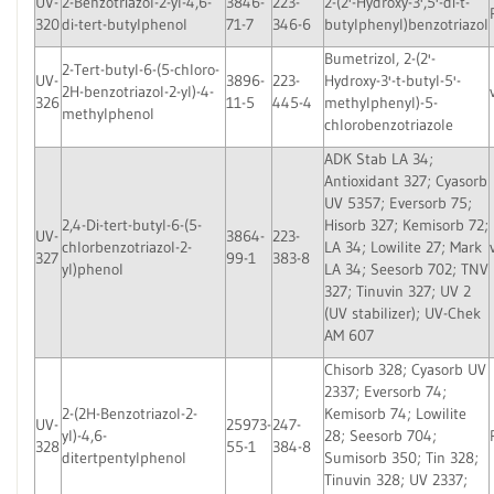
UV-
2-Benzotriazol-2-yl-4,6-
3846-
223-
2-(2'-Hydroxy-3',5'-di-t-
320
di-tert-butylphenol
71-7
346-6
butylphenyl)benzotriazol
Bumetrizol, 2-(2'-
2-Tert-butyl-6-(5-chloro-
UV-
3896-
223-
Hydroxy-3'-t-butyl-5'-
2H-benzotriazol-2-yl)-4-
326
11-5
445-4
methylphenyl)-5-
methylphenol
chlorobenzotriazole
ADK Stab LA 34;
Antioxidant 327; Cyasorb
UV 5357; Eversorb 75;
2,4-Di-tert-butyl-6-(5-
Hisorb 327; Kemisorb 72;
UV-
3864-
223-
chlorbenzotriazol-2-
LA 34; Lowilite 27; Mark
327
99-1
383-8
yl)phenol
LA 34; Seesorb 702; TNV
327; Tinuvin 327; UV 2
(UV stabilizer); UV-Chek
AM 607
Chisorb 328; Cyasorb UV
2337; Eversorb 74;
2-(2H-Benzotriazol-2-
Kemisorb 74; Lowilite
UV-
25973-
247-
yl)-4,6-
28; Seesorb 704;
328
55-1
384-8
ditertpentylphenol
Sumisorb 350; Tin 328;
Tinuvin 328; UV 2337;