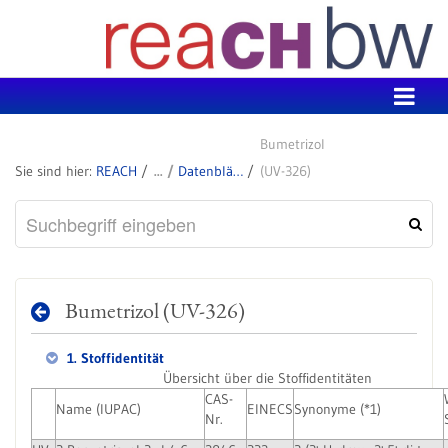
Zum Inhalt wechseln
Bumetrizol
REACH
Datenblätter zu SVHC
(UV-326)
Bumetrizol (UV-326)
1. Stoffidentität
Übersicht über die Stoffidentitäten
CAS-
Name (IUPAC)
EINECS
Synonyme (*1)
Nr.