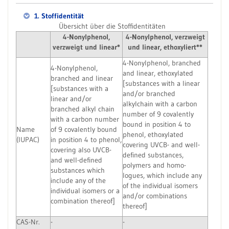
1. Stoffidentität
Übersicht über die Stoffidentitäten
4-Nonylphenol,
4-Nonylphenol, verzweigt
verzweigt und linear*
und linear, ethoxyliert**
4-Nonylphenol, branched
4-Nonylphenol,
and linear, ethoxylated
branched and linear
[substances with a linear
[substances with a
and/or branched
linear and/or
alkylchain with a carbon
branched alkyl chain
number of 9 covalently
with a carbon number
bound in position 4 to
Name
of 9 covalently bound
phenol, ethoxylated
(IUPAC)
in position 4 to phenol,
covering UVCB- and well-
covering also UVCB-
defined substances,
and well-defined
polymers and homo-
substances which
logues, which include any
include any of the
of the individual isomers
individual isomers or a
and/or combinations
combination thereof]
thereof]
CAS-Nr.
-
-