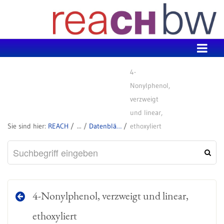
Zum Inhalt wechseln
4-
Nonylphenol,
verzweigt
und linear,
REACH
Datenblätter zu SVHC
ethoxyliert
4-Nonylphenol, verzweigt und linear,
ethoxyliert