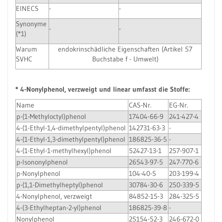
EINECS
-
-
Synonyme
-
-
(*1)
Warum
endokrinschädliche Eigenschaften (Artikel 57
SVHC
Buchstabe f - Umwelt)
* 4-Nonylphenol, verzweigt und linear umfasst die Stoffe:
Name
CAS-Nr.
EG-Nr.
p-(1-Methyloctyl)phenol
17404-66-9
241-427-4
4-(1-Ethyl-1,4-dimethylpentyl)phenol
142731-63-3
-
4-(1-Ethyl-1,3-dimethylpentyl)phenol
186825-36-5
-
4-(1-Ethyl-1-methylhexyl)phenol
52427-13-1
257-907-1
p-Isononylphenol
26543-97-5
247-770-6
p-Nonylphenol
104-40-5
203-199-4
p-(1,1-Dimethylheptyl)phenol
30784-30-6
250-339-5
4-Nonylphenol, verzweigt
84852-15-3
284-325-5
4-(3-Ethylheptan-2-yl)phenol
186825-39-8
-
Nonylphenol
25154-52-3
246-672-0