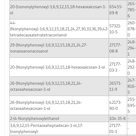
265-
20-(Isononylphenoxy)-3,6,9,12,15,18-hexaoxaicosan-1-
65455-
785-
ol
69-8
6
44-
260-
57321-
(Nonylphenoxy)-3,6,9,12,15,18,21,24,27,30,33,36,39,42-
678-
10-5
tetradecaoxatetratetracontanol
0
248-
29-(Nonylphenoxy)-3,6,9,12,15,18,21,24,27-
27177-
294-
nonaoxanonacosanol
08-8
1
248-
27177-
20-(Nonylphenoxy)-3,6,9,12,15,18-hexaoxaicosan-1-ol
292-
03-3
0
247-
26-(Nonylphenoxy)-3,6,9,12,15,18,21,24-
26571-
816-
octaoxahexacosan-1-ol
11-9
5
255-
26-(Nonylphenoxy)-3,6,9,12,15,18,21,24-
42173-
695-
octaoxahexacosan-1-ol
90-0
5
2-(4-Nonylphenoxy)ethanol
104-35-8
-
3,6,9,12,15-Pentaoxaheptadecan-1-ol,17-
27177-
-
(nonylphenoxy)-
01-1