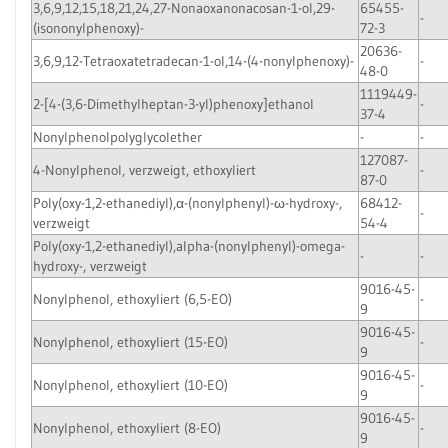
3,6,9,12,15,18,21,24,27-Nonaoxanonacosan-1-ol,29-
65455-
-
(isononylphenoxy)-
72-3
20636-
3,6,9,12-Tetraoxatetradecan-1-ol,14-(4-nonylphenoxy)-
-
48-0
1119449-
2-[4-(3,6-Dimethylheptan-3-yl)phenoxy]ethanol
-
37-4
Nonylphenolpolyglycolether
-
-
127087-
4-Nonylphenol, verzweigt, ethoxyliert
-
87-0
Poly(oxy-1,2-ethanediyl),α-(nonylphenyl)-ω-hydroxy-,
68412-
-
verzweigt
54-4
Poly(oxy-1,2-ethanediyl),alpha-(nonylphenyl)-omega-
-
-
hydroxy-, verzweigt
9016-45-
Nonylphenol, ethoxyliert (6,5-EO)
-
9
9016-45-
Nonylphenol, ethoxyliert (15-EO)
-
9
9016-45-
Nonylphenol, ethoxyliert (10-EO)
-
9
9016-45-
Nonylphenol, ethoxyliert (8-EO)
-
9