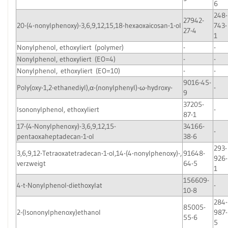
6
248-
27942-
20-(4-nonylphenoxy)-3,6,9,12,15,18-hexaoxaicosan-1-ol
743-
27-4
1
Nonylphenol, ethoxyliert (polymer)
-
-
Nonylphenol, ethoxyliert (EO=4)
-
-
Nonylphenol, ethoxyliert (EO=10)
-
-
9016-45-
Poly(oxy-1,2-ethanediyl),α-(nonylphenyl)-ω-hydroxy-
-
9
37205-
Isononylphenol, ethoxyliert
-
87-1
17-(4-Nonylphenoxy)-3,6,9,12,15-
34166-
-
pentaoxaheptadecan-1-ol
38-6
293-
3,6,9,12-Tetraoxatetradecan-1-ol,14-(4-nonylphenoxy)-,
91648-
926-
verzweigt
64-5
1
156609-
4-t-Nonylphenol-diethoxylat
-
10-8
284-
85005-
2-(Isononylphenoxy)ethanol
987-
55-6
5