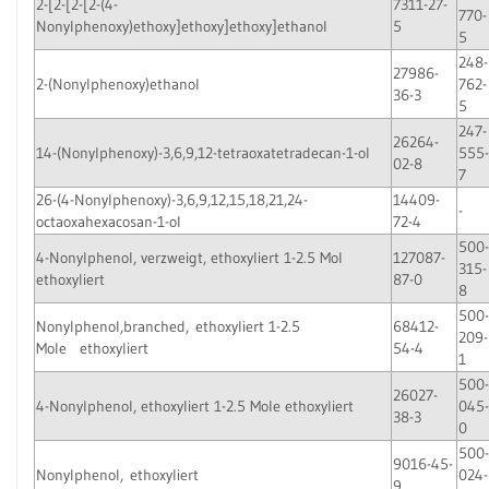
2-[2-[2-[2-(4-
7311-27-
770-
Nonylphenoxy)ethoxy]ethoxy]ethoxy]ethanol
5
5
248-
27986-
2-(Nonylphenoxy)ethanol
762-
36-3
5
247-
26264-
14-(Nonylphenoxy)-3,6,9,12-tetraoxatetradecan-1-ol
555-
02-8
7
26-(4-Nonylphenoxy)-3,6,9,12,15,18,21,24-
14409-
-
octaoxahexacosan-1-ol
72-4
500-
4-Nonylphenol, verzweigt, ethoxyliert 1-2.5 Mol
127087-
315-
ethoxyliert
87-0
8
500-
Nonylphenol,branched, ethoxyliert 1-2.5
68412-
209-
Mole ethoxyliert
54-4
1
500-
26027-
4-Nonylphenol, ethoxyliert 1-2.5 Mole ethoxyliert
045-
38-3
0
500-
9016-45-
Nonylphenol, ethoxyliert
024-
9