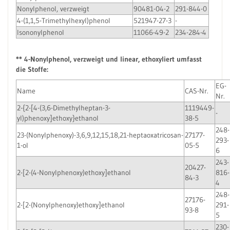
Nonylphenol, verzweigt
90481-04-2
291-844-0
4-(1,1,5-Trimethylhexyl)phenol
521947-27-3
-
Isononylphenol
11066-49-2
234-284-4
** 4-Nonylphenol, verzweigt und linear, ethoxyliert umfasst
die Stoffe:
EG-
Name
CAS-Nr.
Nr.
2-{2-[4-(3,6-Dimethylheptan-3-
1119449-
-
yl)phenoxy]ethoxy}ethanol
38-5
248-
23-(Nonylphenoxy)-3,6,9,12,15,18,21-heptaoxatricosan-
27177-
293-
1-ol
05-5
6
243-
20427-
2-[2-(4-Nonylphenoxy)ethoxy]ethanol
816-
84-3
4
248-
27176-
2-[2-(Nonylphenoxy)ethoxy]ethanol
291-
93-8
5
230-