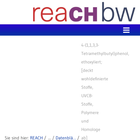
Zum Inhalt wechseln
4-(1,1,3,3-
Tetramethylbutyl)phenol,
ethoxyliert;
[deckt
wohldefinierte
Stoffe,
UVCB-
Stoffe,
Polymere
und
Homologe
REACH
Datenblätter zu SVHC
ab]