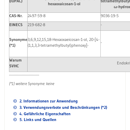
(IUPAC)
tetramethylbutyl
hexaoxaicosan-1-ol
ω-hydrox
CAS-Nr.
2497-59-8
9036-19-5
EINECS
219-682-8
-
Synonyme
3,6,9,12,15,18-Hexaoxaeicosan-1-ol, 20-[4-
-
(*1)
(1,1,3,3-tetramethylbutyl)phenoxy]-
Warum
Endokri
SVHC
--------------------------
(*1) weitere Synonyme: keine
2. Informationen zur Anwendung
3. Verwendungsverbote und Beschränkungen (*2)
4. Gefährliche Eigenschaften
5. Links und Quellen