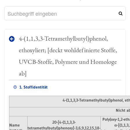
4-(1,1,3,3-Tetramethylbutyl)phenol,
ethoxyliert; [deckt wohldefinierte Stoffe,
UVCB-Stoffe, Polymere und Homologe
ab]
1. Stoffidentität
4-(1,1,3,3-Tetramethylbutyl)phenol, e
Nicht a
Poly(oxy-1,2-eth
20-[4-(1,1,3,3-
Name
α-[(1,1,3,
tetramethylbutyl)phenoxy]-3,6,9,12,15,18-