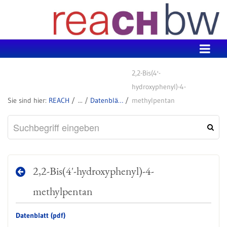
Zum Inhalt wechseln
2,2-Bis(4'-
hydroxyphenyl)-4-
REACH
Datenblätter zu SVHC
methylpentan
2,2-Bis(4'-hydroxyphenyl)-4-
methylpentan
Datenblatt (pdf)