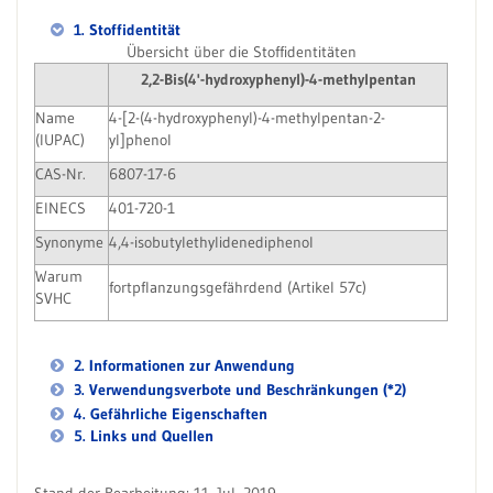
1. Stoffidentität
Übersicht über die Stoffidentitäten
2,2-Bis(4'-hydroxyphenyl)-4-methylpentan
Name
4-[2-(4-hydroxyphenyl)-4-methylpentan-2-
(IUPAC)
yl]phenol
CAS-Nr.
6807-17-6
EINECS
401-720-1
Synonyme
4,4-isobutylethylidenediphenol
Warum
fortpflanzungsgefährdend (Artikel 57c)
SVHC
2. Informationen zur Anwendung
3. Verwendungsverbote und Beschränkungen (*2)
4. Gefährliche Eigenschaften
5. Links und Quellen