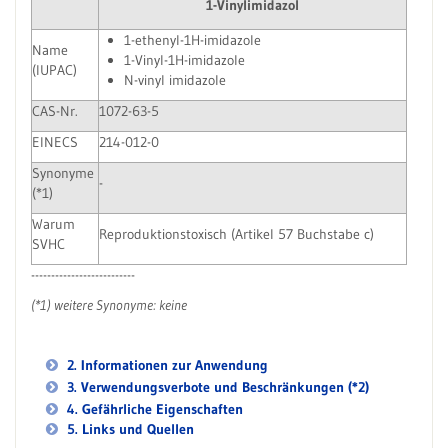
1-Vinylimidazol
1-ethenyl-1H-imidazole
Name
1-Vinyl-1H-imidazole
(IUPAC)
N-vinyl imidazole
CAS-Nr.
1072-63-5
EINECS
214-012-0
Synonyme
-
(*1)
Warum
Reproduktionstoxisch (Artikel 57 Buchstabe c)
SVHC
--------------------------
(*1) weitere Synonyme: keine
2. Informationen zur Anwendung
3. Verwendungsverbote und Beschränkungen (*2)
4. Gefährliche Eigenschaften
5. Links und Quellen