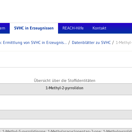
tem
SVHC in Erzeugnissen
REACH-Hilfe
Kontakt
Arbeitshilfen: Ermittlung von SVHC in Erzeugnissen
Datenblätter zu SVHC
1-Methyl-
Übersicht über die Stoffidentitäten
1-Methyl-2-pyrrolidon
e; 1-Methyl-5-pyrrolidinone; 1-Methylazacyclopentan-2-one; 1-Methylpyrrolid