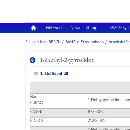
Zum Inhalt wechseln
Netzwerk
Veranstaltungen
REACH-Sys
REACH
SVHC in Erzeugnissen
1-Methyl-2-pyrrolidon
1. Stoffidentität
Name
1-Methylpyrrolidin-2-one
(IUPAC)
CAS-Nr.
872-50-4
EINECS
212-828-1
1-Methyl-2-pyrrolidinon