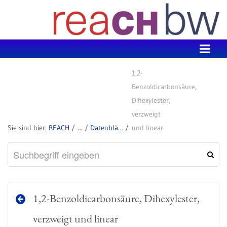
Zum Inhalt wechseln
1,2-
Benzoldicarbonsäure,
Dihexylester,
verzweigt
REACH
Datenblätter zu SVHC
und linear
1,2-Benzoldicarbonsäure, Dihexylester,
verzweigt und linear