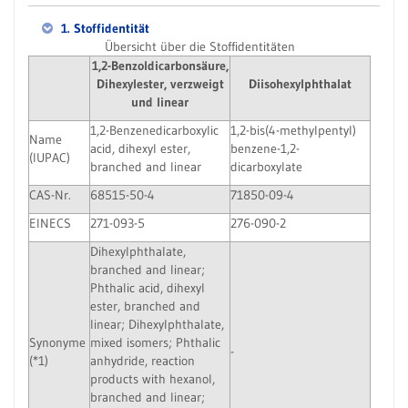
1. Stoffidentität
Übersicht über die Stoffidentitäten
1,2-Benzoldicarbonsäure,
Dihexylester, verzweigt
Diisohexylphthalat
und linear
1,2-Benzenedicarboxylic
1,2-bis(4-methylpentyl)
Name
acid, dihexyl ester,
benzene-1,2-
(IUPAC)
branched and linear
dicarboxylate
CAS-Nr.
68515-50-4
71850-09-4
EINECS
271-093-5
276-090-2
Dihexylphthalate,
branched and linear;
Phthalic acid, dihexyl
ester, branched and
linear; Dihexylphthalate,
Synonyme
mixed isomers; Phthalic
-
(*1)
anhydride, reaction
products with hexanol,
branched and linear;