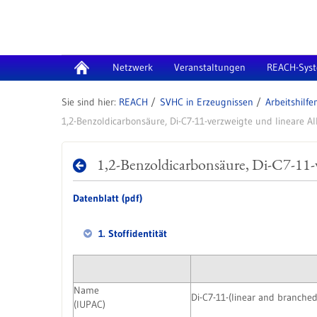
Zum Inhalt wechseln
Netzwerk
Veranstaltungen
REACH-Sys
REACH
SVHC in Erzeugnissen
1,2-Benzoldicarbonsäure, Di-C7-11-verzweigte und lineare A
1,2-Benzoldicarbonsäure, Di-C7-11-
Datenblatt (pdf)
1. Stoffidentität
Name
Di-C7-11-(linear and branched
(IUPAC)