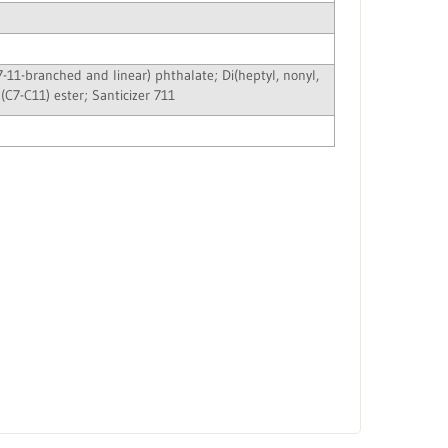
-11-branched and linear) phthalate; Di(heptyl, nonyl,
(C7-C11) ester; Santicizer 711