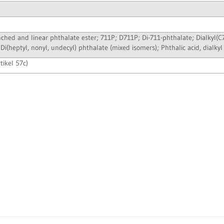
nched and linear phthalate ester; 711P; D711P; Di-711-phthalate; Dialkyl(C7
(heptyl, nonyl, undecyl) phthalate (mixed isomers); Phthalic acid, dialkyl 
tikel 57c)