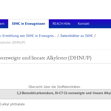
tem
SVHC in Erzeugnissen
REACH-Hilfe
Kontakt
Arbeitshilfen: Ermittlung von SVHC in Erzeugnissen
Datenblätter zu SVHC
lkylester (DHNUP)
verzweigte und lineare Alkylester (DHNUP)
Übersicht über die Stoffidentitäten
1,2-Benzoldicarbonsäure, Di-C7-11-verzweigte und lineare Alk
)-alkyl phthalate