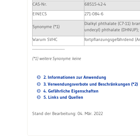
CAS-Nr.
68515-42-4
EINECS
271-084-6
Dialkyl phthalate (C7-11) bra
Synonyme (*1)
undecyl) phthalate (DHNUP); Di
Warum SVHC
fortpflanzungsgefährdend (Ar
--------------------------
(*1) weitere Synonyme: keine
2. Informationen zur Anwendung
3. Verwendungsverbote und Beschränkungen (*2)
4. Gefährliche Eigenschaften
5. Links und Quellen
Stand der Bearbeitung: 04. Mär. 2022