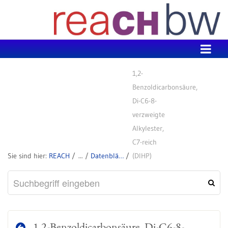
Zum Inhalt wechseln
1,2-
Benzoldicarbonsäure,
Di-C6-8-
verzweigte
Alkylester,
C7-reich
REACH
Datenblätter zu SVHC
(DIHP)
1,2-Benzoldicarbonsäure, Di-C6-8-