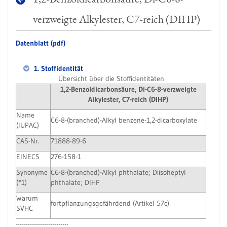
verzweigte Alkylester, C7-reich (DIHP)
Datenblatt (pdf)
1. Stoffidentität
Übersicht über die Stoffidentitäten
1,2-Benzoldicarbonsäure, Di-C6-8-verzweigte
Alkylester, C7-reich (DIHP)
Name
C6-8-(branched)-Alkyl benzene-1,2-dicarboxylate
(IUPAC)
CAS-Nr.
71888-89-6
EINECS
276-158-1
Synonyme
C6-8-(branched)-Alkyl phthalate; Diisoheptyl
(*1)
phthalate; DIHP
Warum
fortpflanzungsgefährdend (Artikel 57c)
SVHC
--------------------------