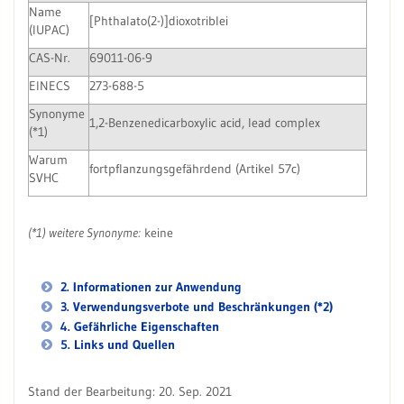
Name
[Phthalato(2-)]dioxotriblei
(IUPAC)
CAS-Nr.
69011-06-9
EINECS
273-688-5
Synonyme
1,2-Benzenedicarboxylic acid, lead complex
(*1)
Warum
fortpflanzungsgefährdend (Artikel 57c)
SVHC
(*1) weitere Synonyme:
keine
2. Informationen zur Anwendung
3. Verwendungsverbote und Beschränkungen (*2)
4. Gefährliche Eigenschaften
5. Links und Quellen
Stand der Bearbeitung: 20. Sep. 2021